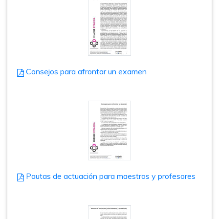
Consejos para afrontar un examen
Pautas de actuación para maestros y profesores