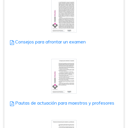
Consejos para afrontar un examen
Pautas de actuación para maestros y profesores